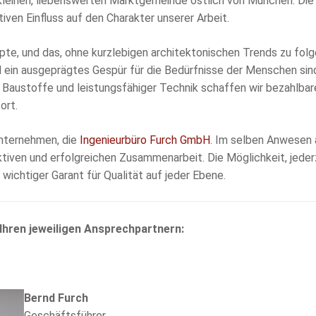
er kleinen, liebenswerten Marktgemeinde östlich von München. D
iven Einfluss auf den Charakter unserer Arbeit.
pte, und das, ohne kurzlebigen architektonischen Trends zu folg
ein ausgeprägtes Gespür für die Bedürfnisse der Menschen sin
r Baustoffe und leistungsfähiger Technik schaffen wir bezahl
ort.
unternehmen, die
Ingenieurbüro Furch GmbH
. Im selben Anwesen 
iven und erfolgreichen Zusammenarbeit. Die Möglichkeit, jederz
 wichtiger Garant für Qualität auf jeder Ebene.
Ihren jeweiligen Ansprechpartnern:
Bernd Furch
Geschäftsführer